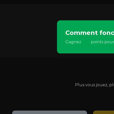
Comment fonct
Gagnez
100
points pour
Plus vous jouez, p