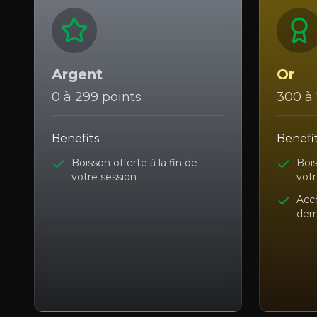
Argent
Or
0 à 299 points
300 à 
Benefits:
Benefit
Boisson offerte à la fin de
Bois
votre session
votr
Accè
der