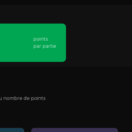
100
points
par partie
du nombre de points