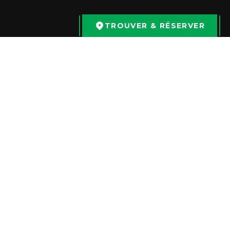
TROUVER & RÉSERVER
LIENS RAPIDES
ACCUEIL
SCÉNARIOS
ÉVÉNEMENTS
FRANCHISE
SUCCURSALES
LOCALISATEUR DE