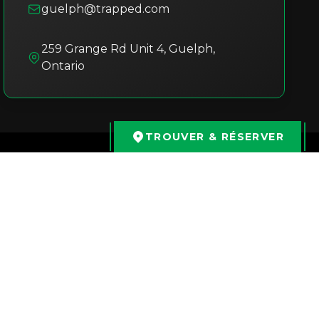
guelph@trapped.com
259 Grange Rd Unit 4
,
Guelph
,
Ontario
TROUVER & RÉSERVER
Timea Szoboszlai
il y a 3 mois
Expérience incroyable avec Trapped
Guelph ! Nous avons réservé l'escape
game « Sous le Sphinx » pour
l'anniversaire de mon mari cette année