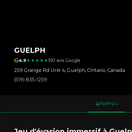
GUELPH
4.9
★★★★★
592 avis Google
259 Grange Rd Unit 4
,
Guelph
,
Ontario
,
Canada
(519) 835-1259
Aperçu
Jeu d'évasion immersif à Guel