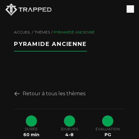
ACCUEIL
/
THÈMES
/
PYRAMIDE ANCIENNE
PYRAMIDE ANCIENNE
Retour à tous les thèmes
DURÉE
JOUEURS
ÉVALUATION
60
min
4
-
8
PG