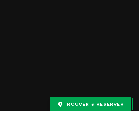
Ontario
Mississauga
Ontario
Vaughan
Ontario
TROUVER & RÉSERVER