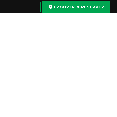
TROUVER & RÉSERVER
LIENS RAPIDES
ACCUEIL
SCÉNARIOS
ÉVÉNEMENTS
FRANCHISE
SUCCURSALES
LOCALISATEUR DE
SUCCURSALES