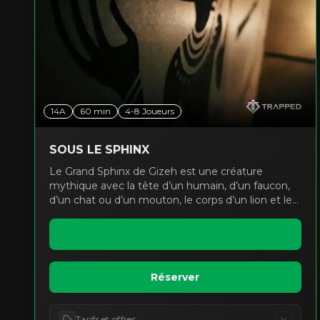
14A
60
min
4
-
8
Joueurs
SOUS LE SPHINX
Le Grand Sphinx de Gizeh est une créature
mythique avec la tête d’un humain, d’un faucon,
d’un chat ou d’un mouton, le corps d’un lion et les
ailes d’un aigle. Situé juste à côté des Grandes
Pyramides de Gizeh, il est réputé être sous la
Voir les détails du thème
malédiction du pharaon. Depuis des décennies, les
chercheurs débattent de l’existence possible de
tunnels et de chambres sous les pattes de cette
Réserver
immense statue. Les rumeurs autour de ce
monument sont si folles et controversées qu’on
parle d’une bibliothèque cachée, appelée la Salle
Tarifs et offres