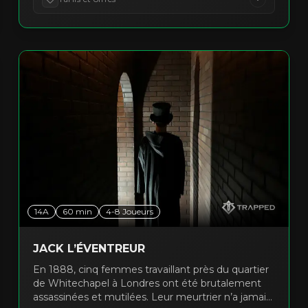
coins de la pièce. Le temps vous file entre les
doigts. Vos seuls compagnons sont votre équipe
et l’inconnu glaçant qui rôde dans chaque ombre.
14A
60
min
4
-
8
Joueurs
JACK L’ÉVENTREUR
En 1888, cinq femmes travaillant près du quartier
de Whitechapel à Londres ont été brutalement
assassinées et mutilées. Leur meurtrier n’a jamais