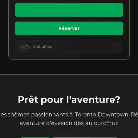
été retrouvé. Au fil de l’histoire, de nombreuses
théories ont émergé quant à l’identité du
Voir les détails du thème
coupable. Vous avez été envoyé dans le passé en
tant que détective homicide chargé de résoudre
ce mystère. Participez à cette aventure historique
Réserver
et découvrez l’identité du tueur en série le plus
célèbre du monde !
Tarifs et offres
Prêt pour l'aventure?
es thèmes passionnants à Toronto Downtown. Ré
aventure d'évasion dès aujourd'hui!