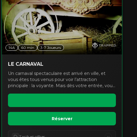
14A
60
min
3
-
7
Joueurs
LE CARNAVAL
Un carnaval spectaculaire est arrivé en ville, et
vous êtes tous venus pour voir l’attraction
principale : la voyante. Mais dès votre entrée, vous
vous retrouvez transportés dans un monde de
plaisirs traîtres et de créatures mystérieuses. Vous
Voir les détails du thème
êtes piégés dans le carnaval, et votre seule
chance de vous échapper est de retrouver la
voyante pour qu’elle vous révèle votre destin !
Réserver
Serez-vous capables de fuir dans le temps imparti,
ou serez-vous condamnés à errer dans le carnaval
pour l’éternité ?
Tarifs et offres