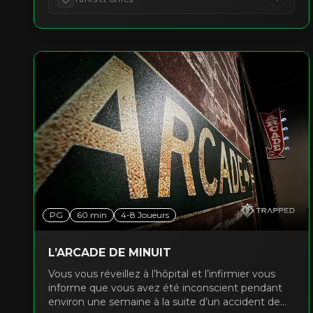
des Archives, qui détiendrait les réponses aux
mystères des Grandes Pyramides, l’histoire de
l’humanité et la seule sortie. Vous et vos amis
visitez le Sphinx en tant que touristes, mais un
mauvais tournant en entraîne plusieurs autres.
Vous vous retrouvez dans une chambre sombre
sous le Sphinx. Saurez-vous dévoiler les secrets
enfouis de l’humanité et trouver la Salle des
Archives ? Ou serez-vous les prochaines victimes
de la malédiction du pharaon ?
PG
60
min
4
-
8
Joueurs
L’ARCADE DE MINUIT
Vous vous réveillez à l’hôpital et l’infirmier vous
informe que vous avez été inconscient pendant
environ une semaine à la suite d’un accident de